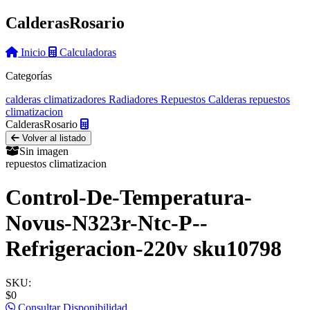
Calderas
Rosario
Inicio
Calculadoras
Categorías
calderas
climatizadores
Radiadores
Repuestos Calderas
repuestos
climatizacion
Calderas
Rosario
Volver al listado
Sin imagen
repuestos climatizacion
Control-De-Temperatura-
Novus-N323r-Ntc-P--
Refrigeracion-220v sku10798
SKU:
$0
Consultar Disponibilidad