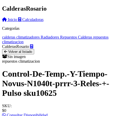
Calderas
Rosario
Inicio
Calculadoras
Categorías
calderas
climatizadores
Radiadores
Repuestos Calderas
repuestos
climatizacion
Calderas
Rosario
Volver al listado
Sin imagen
repuestos climatizacion
Control-De-Temp.-Y-Tiempo-
Novus-N1040t-prrr-3-Reles-+-
Pulso sku10625
SKU:
$0
Consultar Disponibilidad