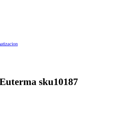
matizacion
)-Euterma sku10187