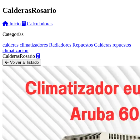
Calderas
Rosario
Inicio
Calculadoras
Categorías
calderas
climatizadores
Radiadores
Repuestos Calderas
repuestos
climatizacion
Calderas
Rosario
Volver al listado