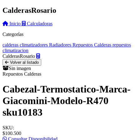
Calderas
Rosario
Inicio
Calculadoras
Categorías
calderas
climatizadores
Radiadores
Repuestos Calderas
repuestos
climatizacion
Calderas
Rosario
Volver al listado
Sin imagen
Repuestos Calderas
Cabezal-Termostatico-Marca-
Giacomini-Modelo-R470
sku10183
SKU:
$100.500
Consultar Disponibilidad