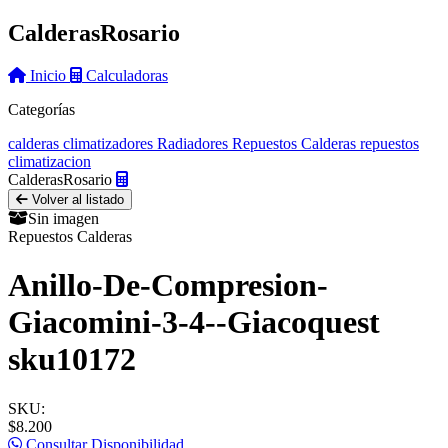
Calderas
Rosario
Inicio
Calculadoras
Categorías
calderas
climatizadores
Radiadores
Repuestos Calderas
repuestos
climatizacion
Calderas
Rosario
Volver al listado
Sin imagen
Repuestos Calderas
Anillo-De-Compresion-
Giacomini-3-4--Giacoquest
sku10172
SKU:
$8.200
Consultar Disponibilidad