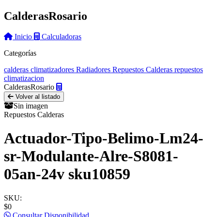
Calderas
Rosario
Inicio
Calculadoras
Categorías
calderas
climatizadores
Radiadores
Repuestos Calderas
repuestos
climatizacion
Calderas
Rosario
Volver al listado
Sin imagen
Repuestos Calderas
Actuador-Tipo-Belimo-Lm24-
sr-Modulante-Alre-S8081-
05an-24v sku10859
SKU:
$0
Consultar Disponibilidad