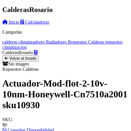
Calderas
Rosario
Inicio
Calculadoras
Categorías
calderas
climatizadores
Radiadores
Repuestos Calderas
repuestos
climatizacion
Calderas
Rosario
Volver al listado
Sin imagen
Repuestos Calderas
Actuador-Mod-flot-2-10v-
10nm-Honeywell-Cn7510a2001
sku10930
SKU:
$0
Consultar Disponibilidad