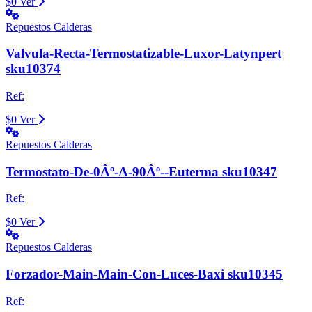
$0
Ver
Repuestos Calderas
Valvula-Recta-Termostatizable-Luxor-Latynpert
sku10374
Ref:
$0
Ver
Repuestos Calderas
Termostato-De-0Âº-A-90Âº--Euterma sku10347
Ref:
$0
Ver
Repuestos Calderas
Forzador-Main-Main-Con-Luces-Baxi sku10345
Ref: