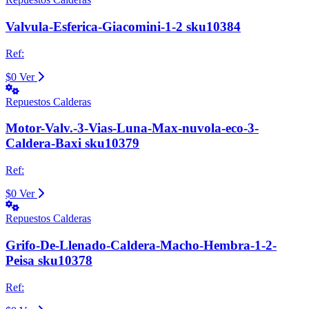
Valvula-Esferica-Giacomini-1-2 sku10384
Ref:
$0
Ver
Repuestos Calderas
Motor-Valv.-3-Vias-Luna-Max-nuvola-eco-3-
Caldera-Baxi sku10379
Ref:
$0
Ver
Repuestos Calderas
Grifo-De-Llenado-Caldera-Macho-Hembra-1-2-
Peisa sku10378
Ref: