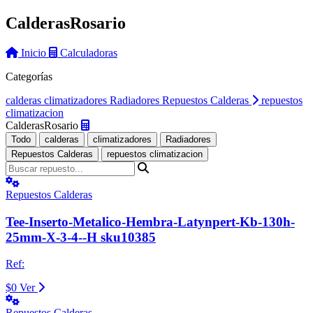
Calderas
Rosario
Inicio
Calculadoras
Categorías
calderas
climatizadores
Radiadores
Repuestos Calderas
repuestos
climatizacion
Calderas
Rosario
Todo
calderas
climatizadores
Radiadores
Repuestos Calderas
repuestos climatizacion
Repuestos Calderas
Tee-Inserto-Metalico-Hembra-Latynpert-Kb-130h-
25mm-X-3-4--H sku10385
Ref:
$0
Ver
Repuestos Calderas