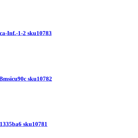
-Inf.-1-2 sku10783
h-Bmsicu90c sku10782
d-1335ba6 sku10781