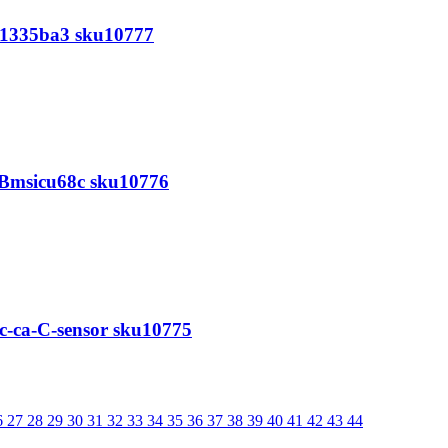
d-1335ba3 sku10777
h-Bmsicu68c sku10776
-ca-C-sensor sku10775
6
27
28
29
30
31
32
33
34
35
36
37
38
39
40
41
42
43
44