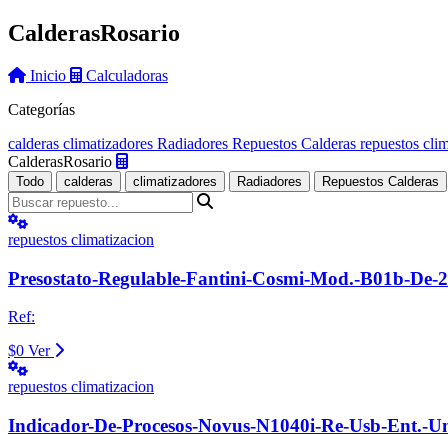
Calderas
Rosario
Inicio
Calculadoras
Categorías
calderas
climatizadores
Radiadores
Repuestos Calderas
repuestos cli
Calderas
Rosario
Todo
calderas
climatizadores
Radiadores
Repuestos Calderas
repuestos climatizacion
Presostato-Regulable-Fantini-Cosmi-Mod.-B01b-De-
Ref:
$0
Ver
repuestos climatizacion
Indicador-De-Procesos-Novus-N1040i-Re-Usb-Ent.-U