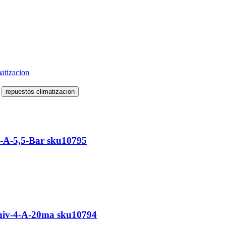
matizacion
repuestos climatizacion
2-A-5,5-Bar sku10795
niv-4-A-20ma sku10794