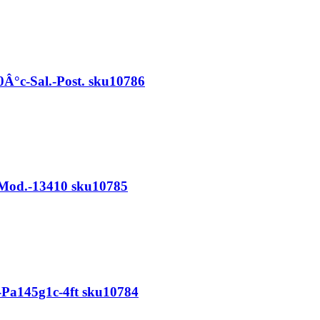
Â°c-Sal.-Post. sku10786
-Mod.-13410 sku10785
-Pa145g1c-4ft sku10784