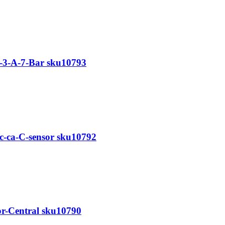
e-3-A-7-Bar sku10793
-ca-C-sensor sku10792
or-Central sku10790