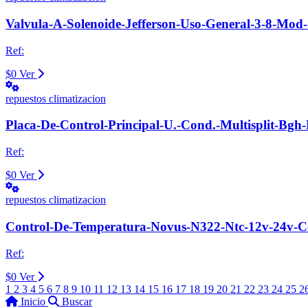
Valvula-A-Solenoide-Jefferson-Uso-General-3-8-Mo
Ref:
$0
Ver
repuestos climatizacion
Placa-De-Control-Principal-U.-Cond.-Multisplit-Bg
Ref:
$0
Ver
repuestos climatizacion
Control-De-Temperatura-Novus-N322-Ntc-12v-24v-Cc
Ref:
$0
Ver
1
2
3
4
5
6
7
8
9
10
11
12
13
14
15
16
17
18
19
20
21
22
23
24
25
2
Inicio
Buscar