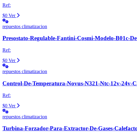
Ref:
$0
Ver
repuestos climatizacion
Presostato-Regulable-Fantini-Cosmi-Modelo-B01c-D
Ref:
$0
Ver
repuestos climatizacion
Control-De-Temperatura-Novus-N321-Ntc-12v-24v-Cc
Ref:
$0
Ver
repuestos climatizacion
Turbina-Forzador-Para-Extractor-De-Gases-Calefact