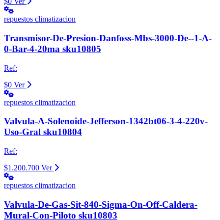
$0
Ver
repuestos climatizacion
Transmisor-De-Presion-Danfoss-Mbs-3000-De--1-A-
0-Bar-4-20ma sku10805
Ref:
$0
Ver
repuestos climatizacion
Valvula-A-Solenoide-Jefferson-1342bt06-3-4-220v-
Uso-Gral sku10804
Ref:
$1.200.700
Ver
repuestos climatizacion
Valvula-De-Gas-Sit-840-Sigma-On-Off-Caldera-
Mural-Con-Piloto sku10803