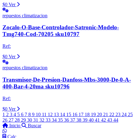
$0
Ver
repuestos climatizacion
Zocalo-O-Base-Controlador-Satronic-Modelo-
Tmg740-Cod-70205 sku10797
Ref:
$0
Ver
repuestos climatizacion
Transmisor-De-Presion-Danfoss-Mbs-3000-De-0-A-
400-Bar-4-20ma sku10796
Ref:
$0
Ver
1
2
3
4
5
6
7
8
9
10
11
12
13
14
15
16
17
18
19
20
21
22
23
24
25
26
27
28
29
30
31
32
33
34
35
36
37
38
39
40
41
42
43
44
Inicio
Buscar
Calc