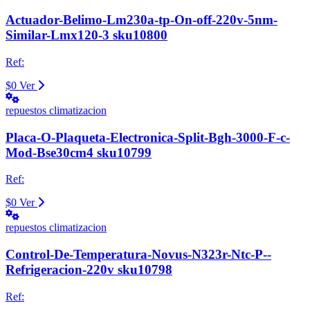
Actuador-Belimo-Lm230a-tp-On-off-220v-5nm-
Similar-Lmx120-3 sku10800
Ref:
$0
Ver
repuestos climatizacion
Placa-O-Plaqueta-Electronica-Split-Bgh-3000-F-c-
Mod-Bse30cm4 sku10799
Ref:
$0
Ver
repuestos climatizacion
Control-De-Temperatura-Novus-N323r-Ntc-P--
Refrigeracion-220v sku10798
Ref: