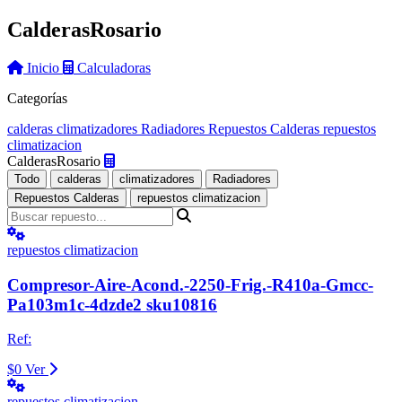
Calderas
Rosario
Inicio
Calculadoras
Categorías
calderas
climatizadores
Radiadores
Repuestos Calderas
repuestos
climatizacion
Calderas
Rosario
Todo
calderas
climatizadores
Radiadores
Repuestos Calderas
repuestos climatizacion
repuestos climatizacion
Compresor-Aire-Acond.-2250-Frig.-R410a-Gmcc-
Pa103m1c-4dzde2 sku10816
Ref:
$0
Ver
repuestos climatizacion